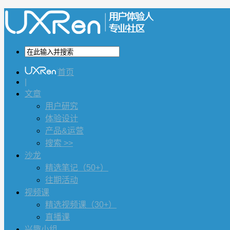
首页
|
文章
用户研究
体验设计
产品&运营
搜索 >>
沙龙
精选笔记（50+）
往期活动
视频课
精选视频课（30+）
直播课
兴趣小组