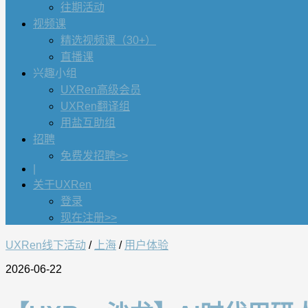
往期活动
视频课
精选视频课（30+）
直播课
兴趣小组
UXRen高级会员
UXRen翻译组
用盐互助组
招聘
免费发招聘>>
|
关于UXRen
登录
现在注册>>
UXRen线下活动
/
上海
/
用户体验
2026-06-22