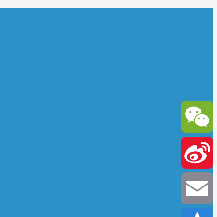
WeChat
Sina
Weibo