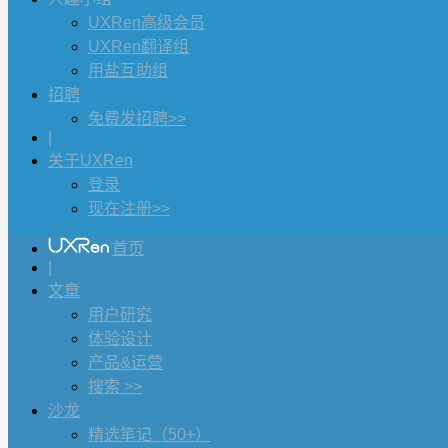
UXRen高级会员
UXRen翻译组
用盐互助组
招聘
免费发招聘>>
|
关于UXRen
登录
现在注册>>
首页
|
文章
用户研究
体验设计
产品&运营
搜索 >>
沙龙
精选笔记（50+）