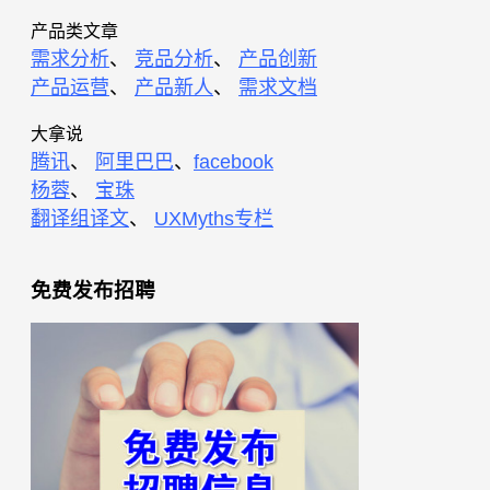
产品类文章
需求分析
、
竞品分析
、
产品创新
产品运营
、
产品新人
、
需求文档
大拿说
腾讯
、
阿里巴巴
、
facebook
杨蓉
、
宝珠
翻译组译文
、
UXMyths专栏
免费发布招聘