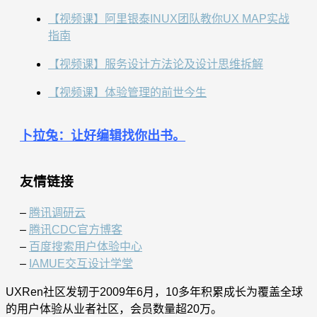
【视频课】阿里银泰INUX团队教你UX MAP实战
指南
【视频课】服务设计方法论及设计思维拆解
【视频课】体验管理的前世今生
卜拉兔：让好编辑找你出书。
友情链接
–
腾讯调研云
–
腾讯CDC官方博客
–
百度搜索用户体验中心
–
IAMUE交互设计学堂
UXRen社区发轫于2009年6月，10多年积累成长为覆盖全球
的用户体验从业者社区，会员数量超20万。