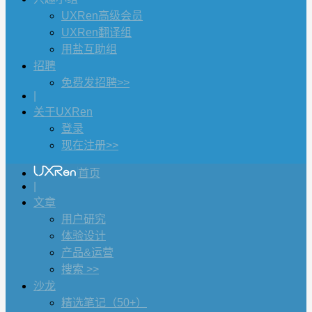
UXRen高级会员
UXRen翻译组
用盐互助组
招聘
免费发招聘>>
|
关于UXRen
登录
现在注册>>
首页
|
文章
用户研究
体验设计
产品&运营
搜索 >>
沙龙
精选笔记（50+）