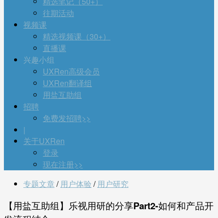
精选笔记（50+）
往期活动
视频课
精选视频课（30+）
直播课
兴趣小组
UXRen高级会员
UXRen翻译组
用盐互助组
招聘
免费发招聘>>
|
关于UXRen
登录
现在注册>>
专题文章
/
用户体验
/
用户研究
【用盐互助组】乐视用研的分享Part2-如何和产品开