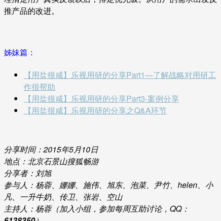
推产品的改进。
姊妹篇：
【用盐很咸】乐视用研的分享Part1—了解战略对用研工
作很帮助
【用盐很咸】乐视用研的分享Part3-案例分享
【用盐很咸】乐视用研的分享之Q&A环节
分享时间：2015年5月10日
地点：北京石景山搜狐畅游
分享者：刘旭
参与人：杨蓉、娜娜、施伟、旭东、泡菜、尹竹、helen、小
凡、一升牛奶、传卫、张岩、空山
主持人：杨蓉（加入小组，参加每周互助讨论，QQ：
6138350
）