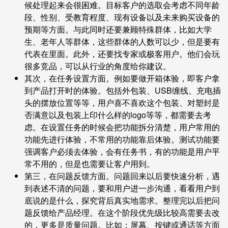
候处理起来会很困难。目标客户的选取会考虑不同年龄
段、性别、受教育程度、现有设备以及未来购买设备的
预期等方面。与此同时还要兼顾特殊群体，比如大学
生、老年人等群体，这些群体的人数可以少，但是要有
代表在里面。此外，还要找专家或极客用户。他们会玩
很多竞品，可以从行业的角度给你建议。
其次，在任务设置方面。例如要做开箱体验，即客户拿
到产品打开时的体验。包括外包装、USB缠线、充电插
头的摆放位置等等，用户喜不喜欢这个包装、对塑封是
否满意以及包装上印什么样的logo等等，都需要去考
虑。在设置任务的时候会把功能拆分清楚，用户常用的
功能先进行体验，不常用的功能靠后体验。测试功能要
强调客户必须去体验，会有任务书，有的功能是用户平
常不用的，但是也需要让客户用到。
第三，在问题反馈方面。问题回来以后要快速分析，遇
到表述不清的问题，要和用户进一步沟通，看看用户到
底说的是什么，探究背后真实地需求。整理完以后把问
题反馈给产品经理。在这个阶段优先级比较高需要去改
的，更多是质量问题。比如：屏幕、按键或通话等方面