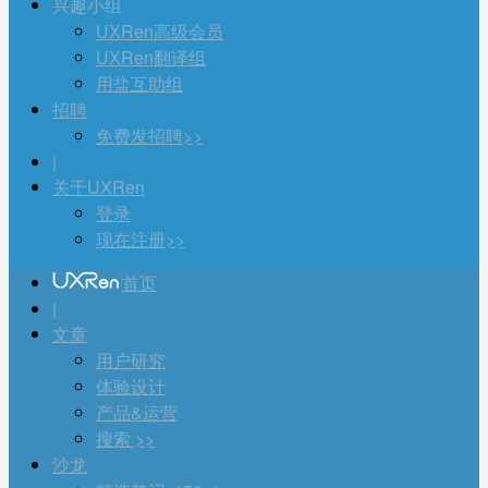
兴趣小组
UXRen高级会员
UXRen翻译组
用盐互助组
招聘
免费发招聘>>
|
关于UXRen
登录
现在注册>>
首页
|
文章
用户研究
体验设计
产品&运营
搜索 >>
沙龙