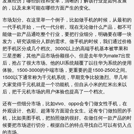
发展经历了哪些阶段和变革，清晰的了解该行业是如何发展
的，以及未来可能在哪些方面产生的变化。
市场划分。在这里举一个例子，比如做手机的时候，从最初的
一代手机开始，一代一代分析。现在无论做什么产品，都不可
能做一款产品通吃整个行业，要把行业细分，明确要在哪一块
发力，研究该细分人群的需求。做手机的时候，我们通过价格
把手机区分成几个档次。3000以上的高端手机基本被苹果和
三星垄断，其他产品市场份额很小。但是去年华为mate7出世
后，抢占了很大市场。他的UI系统颠覆了以往华为系统的使用
体验。1500-3000的中端市场，更重要的是1500-2500之间。
1500以下通常称为千元机系统，早期竞争比较激烈。早几年
大家觉得千元机就是一个功能机，但自从小米的红米出来以
后，把千元机市场的用户体验也提高了一个档次。
还有一些细分市场，比如vivo、oppo会专门做女性手机，在
外观设计、色彩、超薄等方面迎合女生。还有专门做拍照的手
机，比如美图手机，把拍照做的很好。在做任何一款产品的时
候要把市场进行切分，根据自己的特点寻找自己可以有切入点
的市场。